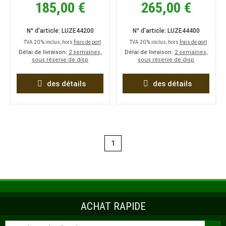
185,00 €
265,00 €
N° d'article: LUZE44200
N° d'article: LUZE44400
TVA 20 % inclus, hors
frais de port
TVA 20 % inclus, hors
frais de port
Délai de livraison:
2 semaines,
Délai de livraison:
2 semaines,
sous réserve de disp
sous réserve de disp
des détails
des détails
1
ACHAT RAPIDE