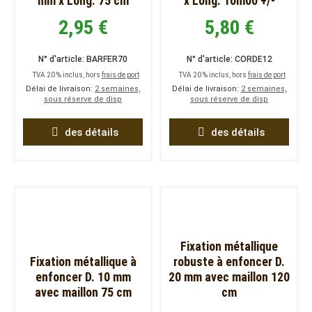
mm x Long. 75 cm
x Long. 10m00 +/-
2,95 €
5,80 €
N° d'article: BARFER70
N° d'article: CORDE12
TVA 20 % inclus, hors
frais de port
TVA 20 % inclus, hors
frais de port
Délai de livraison:
2 semaines,
Délai de livraison:
2 semaines,
sous réserve de disp
sous réserve de disp
des détails
des détails
Fixation métallique
Fixation métallique à
robuste à enfoncer D.
enfoncer D. 10 mm
20 mm avec maillon 120
avec maillon 75 cm
cm